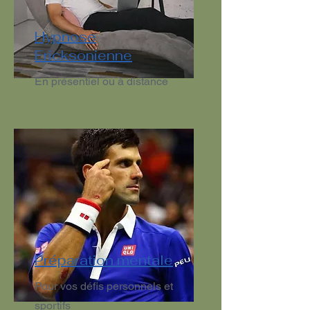
Hypnose
Ericksonienne
En présentiel ou à distance
Préparation mentale
Pour vos défis personnels et
sportifs